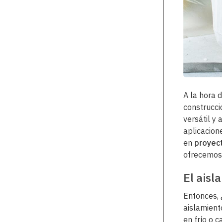
A la hora d
construcci
versátil y
aplicacion
en
proyec
ofrecemos 
El aisl
Entonces, 
aislamient
en frío o 