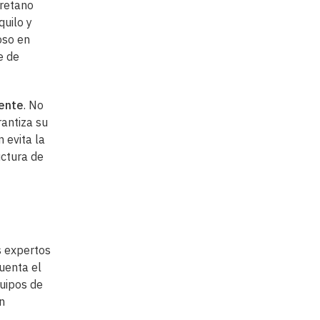
uretano
quilo y
ioso en
e de
tente
. No
rantiza su
 evita la
uctura de
s expertos
uenta el
quipos de
n