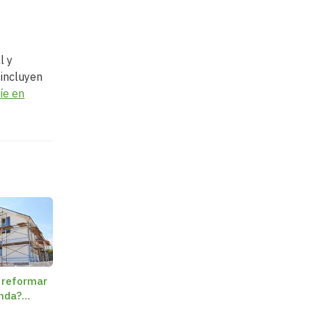
l y
 incluyen
íe en
 reformar
enda?
te a