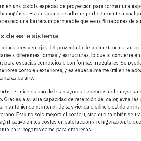
n en una pistola especial de proyección para formar una es
y homogénea. Esta espuma se adhiere perfectamente a cualqu
, creando una barrera impermeable que evita filtraciones de ai
s de este sistema
 principales ventajas del proyectado de poliuretano es su ca
arse a diferentes formas y estructuras, lo que lo convierte en
al para espacios complejos o con formas irregulares. Se puede
nteriores como en exteriores, y es especialmente útil en tejado
cámaras de aire.
ento térmico
es uno de los mayores beneficios del proyectad
. Gracias a su alta capacidad de retención del calor, evita las
, manteniendo el interior de la vivienda o edificio cálido en inv
verano. Esto no solo mejora el confort, sino que también se tr
ignificativo en los costes en calefacción y refrigeración, lo qu
tanto para hogares como para empresas.