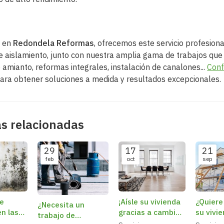
, en
Redondela Reformas
, ofrecemos este servicio profesiona
de aislamiento, junto con nuestra amplia gama de trabajos que
e amianto, reformas integrales, instalación de canalones...
Conf
ara obtener soluciones a medida y resultados excepcionales.
as relacionadas
29
17
21
feb
oct
sep
e
¡Aísle su vivienda
¿Quiere
¿Necesita un
n las
gracias a cambiar
su vivi
trabajo de
 casa,
sus ventanas!
¡Consul