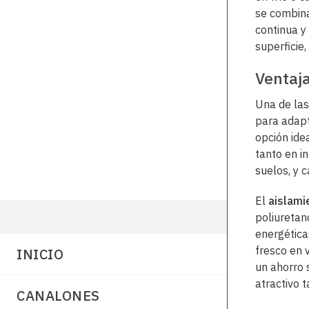
se combina
continua 
superficie
Ventaja
Una de las
para adapt
opción ide
tanto en i
suelos, y 
El
aislami
poliuretano
energéticas
fresco en 
INICIO
un ahorro s
atractivo 
CANALONES