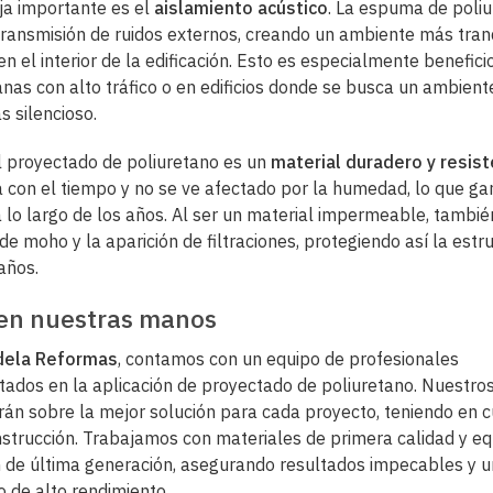
ja importante es el
aislamiento acústico
. La espuma de poli
transmisión de ruidos externos, creando un ambiente más tran
en el interior de la edificación. Esto es especialmente benefic
nas con alto tráfico o en edificios donde se busca un ambient
s silencioso.
 proyectado de poliuretano es un
material duradero y resis
 con el tiempo y no se ve afectado por la humedad, lo que ga
 a lo largo de los años. Al ser un material impermeable, también
de moho y la aparición de filtraciones, protegiendo así la estr
años.
 en nuestras manos
ela Reformas
, contamos con un equipo de profesionales
ados en la aplicación de proyectado de poliuretano. Nuestro
rán sobre la mejor solución para cada proyecto, teniendo en c
nstrucción. Trabajamos con materiales de primera calidad y e
 de última generación, asegurando resultados impecables y u
o de alto rendimiento.