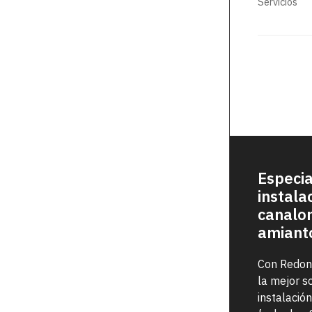
Servicios
¿qué ocurr
Especia
instala
canalon
amiant
Con Redon
la mejor s
instalació