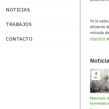
NOTICIAS
Ya lo sabe
TRABAJOS
eficiente 
retirada d
CONTACTO
nosotros
p
Notici
4
dic
Manchas d
humedad e
paredes de