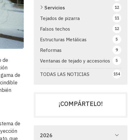
Servicios
12
Tejados de pizarra
11
Falsos techos
12
Estructuras Metálicas
5
Reformas
9
o de
Ventanas de tejado y accesorios
5
ción
TODAS LAS NOTICIAS
154
a gama de
cindible
mbién
¡COMPÁRTELO!
istema de
oyección
2026
ato, que