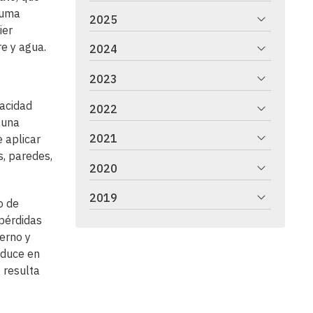
puma
2025
ier
re y agua.
2024
2023
pacidad
2022
 una
2021
 aplicar
s, paredes,
2020
2019
o de
 pérdidas
ierno y
aduce en
e resulta