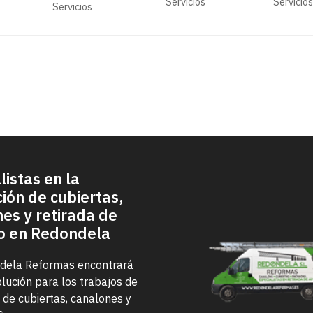
Servicios
Servicios
impermeabilización
Servicios
e?
Redond
en su vivienda?
Reform
¡Contáctenos!
listas en la
ción de cubiertas,
es y retirada de
o en Redondela
dela Reformas encontrará
olución para los trabajos de
n de cubiertas, canalones y