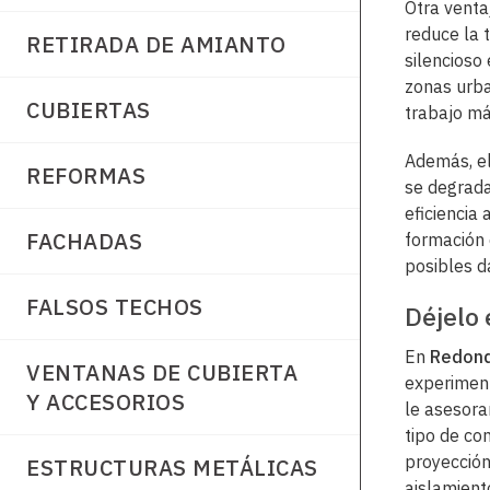
Otra venta
reduce la 
RETIRADA DE AMIANTO
silencioso 
zonas urba
CUBIERTAS
trabajo má
Además, el
REFORMAS
se degrada
eficiencia
FACHADAS
formación 
posibles d
FALSOS TECHOS
Déjelo
En
Redond
VENTANAS DE CUBIERTA
experiment
Y ACCESORIOS
le asesora
tipo de co
proyección
ESTRUCTURAS METÁLICAS
aislamient