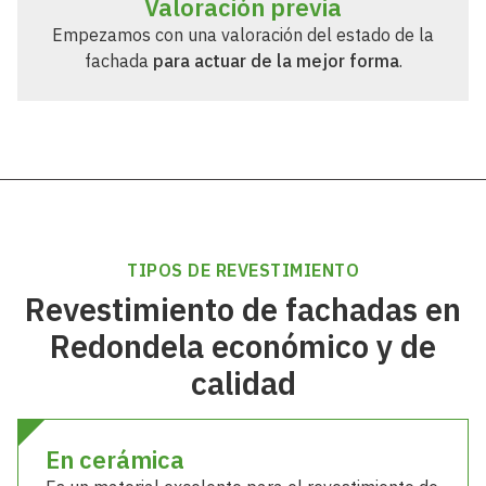
aloración previa
Presupues
n una valoración del estado de la
Tras el análisis, 
para actuar de la mejor forma
.
mediciones y
TIPOS DE REVESTIMIENTO
Revestimiento de fachadas en
Redondela económico y de
calidad
En cerámica