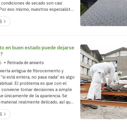
s condiciones de secado son casi
 Por eso mismo, nuestros especialistas
as en Redondela trabajan
S
nte en épocas estivales, sobre todo a
ejecutar estos tres trabajos tan
cuando aprieta el calor. 1. Reparar
as o zonas con goteras antiguas Una
to en buen estado puede dejarse
r?
6
Retirada de amianto
bierta antigua de fibrocemento y
“si está entera, no pasa nada” es algo
abitual. El problema es que con el
 conviene tomar decisiones a simple
arse únicamente de la apariencia. Se
 material realmente delicado, así que
 o retirarlo implica un diagnóstico
S
ado. ¿Cuándo puede mantenerse y
e intervenirse? Desde Redondela
empresa autorizada para la retirada