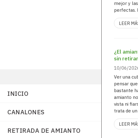
mejor y la
perfectas.
en cubiert
LEER MÁ
especialme
la hora de 
habituales 
piezas rot
te...
¿El amian
sin retira
10/06/202
Ver una cu
pensar que 
bastante h
INICIO
amianto no
vista ni fi
trata de un
CANALONES
dejarlo ahí
LEER MÁ
especializ
RETIRADA DE AMIANTO
cuándo deb
Reformas, 