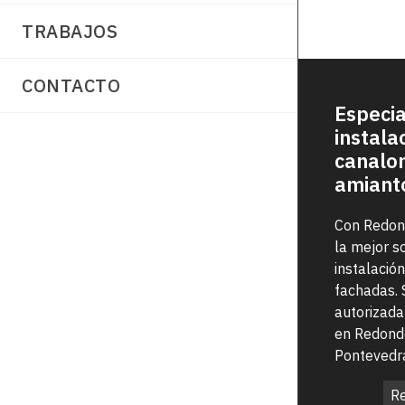
TRABAJOS
CONTACTO
Especia
instala
canalon
amiant
Con Redon
la mejor s
instalació
fachadas.
autorizada
en Redonde
Pontevedr
Re