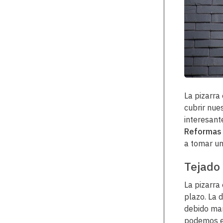
La pizarra 
cubrir nue
interesant
Reformas
a tomar un
Tejado
La pizarra
plazo. La 
debido man
podemos e