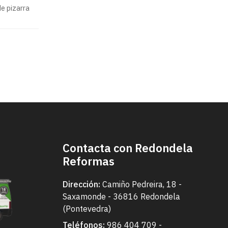
ísticas
e pizarra
les
Contacta con Redondela
Reformas
Dirección:
Camiño Pedreira, 18 -
Saxamonde - 36816 Redondela
(Pontevedra)
Teléfonos:
986 404 709
-