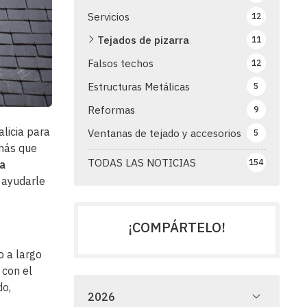
Servicios
12
Tejados de pizarra
11
Falsos techos
12
Estructuras Metálicas
5
Reformas
9
alicia para
Ventanas de tejado y accesorios
5
 más que
TODAS LAS NOTICIAS
154
a
 ayudarle
¡COMPÁRTELO!
o a largo
 con el
do,
2026