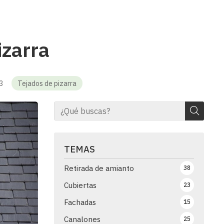
izarra
13
Tejados de pizarra
TEMAS
Retirada de amianto
38
Cubiertas
23
Fachadas
15
Canalones
25