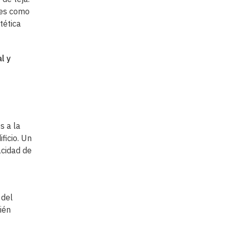
les como
tética
l y
e
s a la
ficio. Un
acidad de
 del
ién