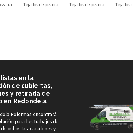
ueva
excelente opción
cubierta de
caracter
pizarra
Tejados de pizarra
Tejados de pizarra
Tejados d
para su tejado?
pizarra en tu
principa
vivienda o local?
listas en la
ción de cubiertas,
es y retirada de
o en Redondela
dela Reformas encontrará
olución para los trabajos de
n de cubiertas, canalones y