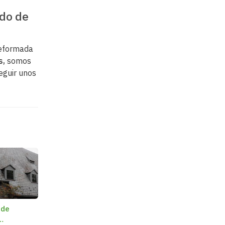
ado de
 reformada
s,
somos
eguir unos
 de