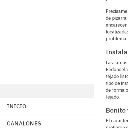
Precisamen
de pizarra
encarecen 
localizada
problema.
Instala
Las tareas
Redondela
tejado lis
tipo de in
de forma o
tejado.
INICIO
Bonito 
El caracte
CANALONES
prefieren o