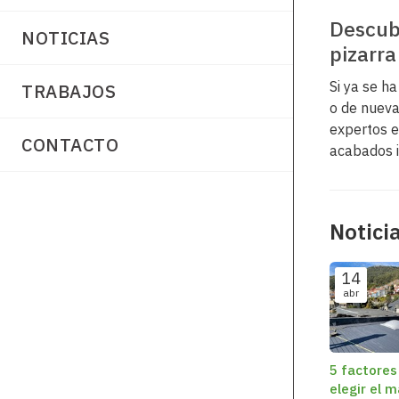
Descubr
NOTICIAS
pizarra
Si ya se ha
TRABAJOS
o de nueva
expertos e
CONTACTO
acabados i
Notici
14
abr
5 factores
elegir el m