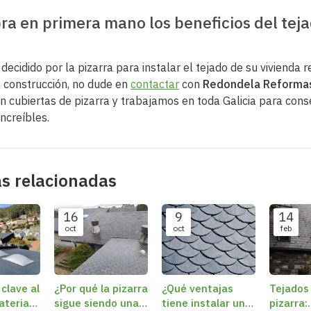
a en primera mano los beneficios del tej
 decidido por la pizarra para instalar el tejado de su vivienda
 construcción, no dude en
contactar
con
Redondela Reforma
n cubiertas de pizarra y trabajamos en toda Galicia para cons
ncreíbles.
as relacionadas
16
9
14
oct
oct
feb
 clave al
¿Por qué la pizarra
¿Qué ventajas
Tejados
aterial
sigue siendo una
tiene instalar una
pizarra: