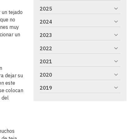
2025
 un tejado
 que no
2024
ones muy
ucionar un
2023
2022
2021
en
2020
a dejar su
en este
2019
 se colocan
 del
 muchos
 de teja.