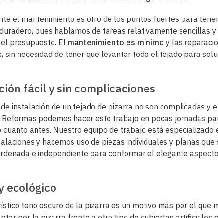
te el mantenimiento es otro de los puntos fuertes para tener
 duradero, pues hablamos de tareas relativamente sencillas y
el presupuesto. El
mantenimiento es mínimo
y las reparaci
s, sin necesidad de tener que levantar todo el tejado para sol
ción fácil y sin complicaciones
 de instalación de un tejado de pizarra no son complicadas y 
 Reformas podemos hacer este trabajo en pocas jornadas par
to cuanto antes. Nuestro equipo de trabajo está especializado 
stalaciones y hacemos uso de piezas individuales y planas que
rdenada e independiente para conformar el elegante aspecto
y ecológico
rístico tono oscuro de la pizarra es un motivo más por el que
ptar por la pizarra frente a otro tipo de cubiertas artificiales o