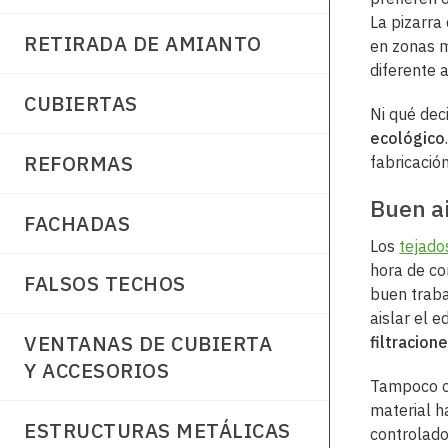
La pizarra
RETIRADA DE AMIANTO
en zonas m
diferente 
CUBIERTAS
Ni qué dec
ecológico
REFORMAS
fabricació
Buen a
FACHADAS
Los
tejado
hora de co
FALSOS TECHOS
buen traba
aislar el ed
VENTANAS DE CUBIERTA
filtracione
Y ACCESORIOS
Tampoco 
material h
ESTRUCTURAS METÁLICAS
controlado