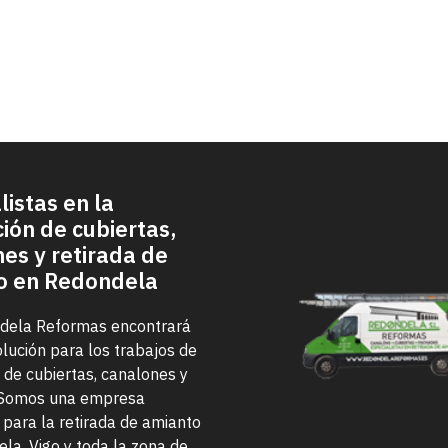
energético
listas en la
ción de cubiertas,
es y retirada de
o en Redondela
dela Reformas encontrará
olución para los trabajos de
n de cubiertas, canalones y
 Somos una empresa
 para la retirada de amianto
la, Vigo y toda la zona de