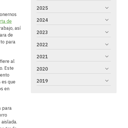
2025
ponernos
2024
rta de
rabajo, así
2023
lara de
nto para
2022
2021
iere al
o. Este
2020
iento
2019
s es que
os en
s
para
orro
 aislada.