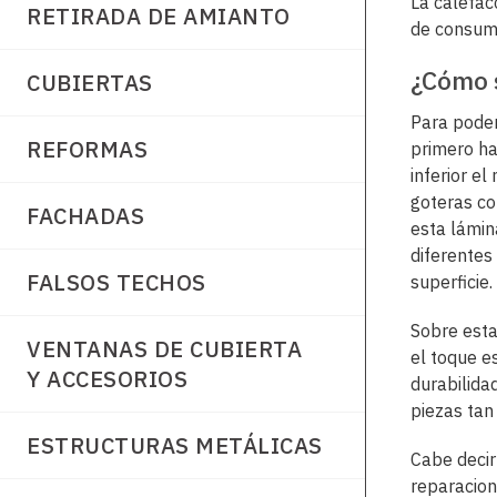
La calefac
RETIRADA DE AMIANTO
de consumo
¿Cómo s
CUBIERTAS
Para poder
REFORMAS
primero ha
inferior e
goteras co
FACHADAS
esta lámina
diferentes
FALSOS TECHOS
superficie.
Sobre esta
VENTANAS DE CUBIERTA
el toque e
Y ACCESORIOS
durabilida
piezas tan 
ESTRUCTURAS METÁLICAS
Cabe deci
reparacion