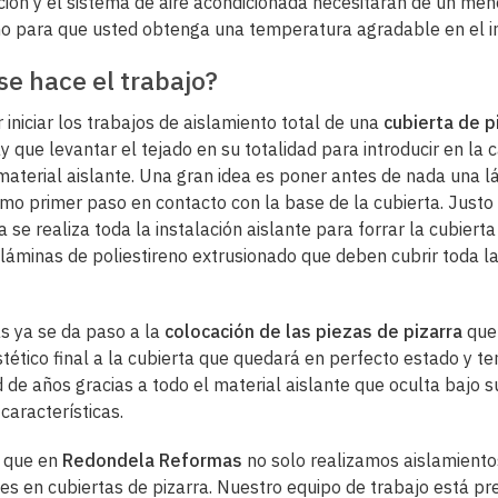
ción y el sistema de aire acondicionada necesitarán de un me
 para que usted obtenga una temperatura agradable en el int
e hace el trabajo?
 iniciar los trabajos de aislamiento total de una
cubierta de p
y que levantar el tejado en su totalidad para introducir en la 
l material aislante. Una gran idea es poner antes de nada una l
mo primer paso en contacto con la base de la cubierta. Justo
 se realiza toda la instalación aislante para forrar la cubierta
 láminas de poliestireno extrusionado que deben cubrir toda l
s ya se da paso a la
colocación de las piezas de pizarra
que 
stético final a la cubierta que quedará en perfecto estado y t
d de años gracias a todo el material aislante que oculta bajo 
características.
r que en
Redondela Reformas
no solo realizamos aislamiento
es en cubiertas de pizarra. Nuestro equipo de trabajo está p