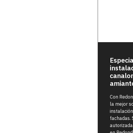
Especia
instala
canalon
amiant
Con Redon
la mejor s
instalació
fachadas.
autorizada
en Redonde