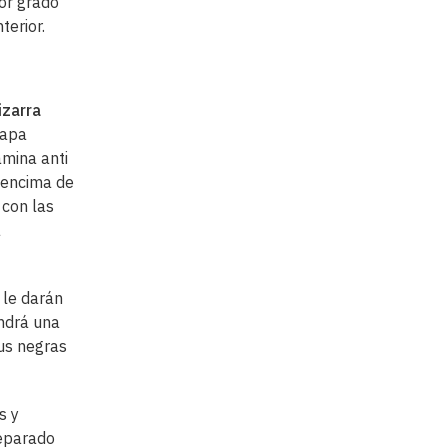
nor grado
erior.
izarra
capa
ámina anti
 encima de
 con las
a
le darán
endrá una
sus negras
s y
reparado