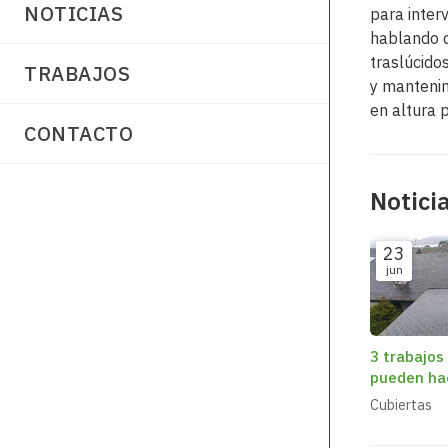
NOTICIAS
para inter
hablando d
traslúcido
TRABAJOS
y manteni
en altura 
CONTACTO
Notici
23
jun
3 trabajos
pueden ha
el tejado 
Cubiertas
verano