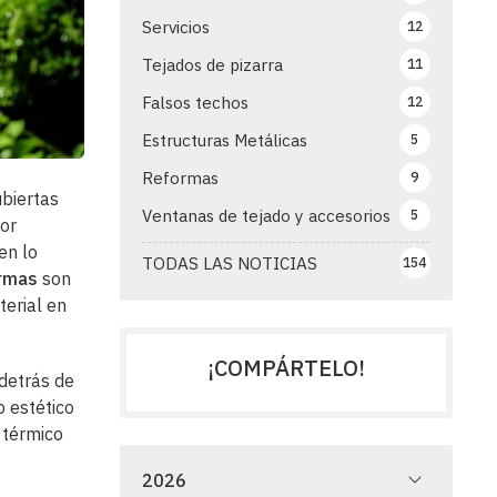
Servicios
12
Tejados de pizarra
11
Falsos techos
12
Estructuras Metálicas
5
Reformas
9
ubiertas
Ventanas de tejado y accesorios
5
por
en lo
TODAS LAS NOTICIAS
154
rmas
son
erial en
¡COMPÁRTELO!
detrás de
o estético
 térmico
2026