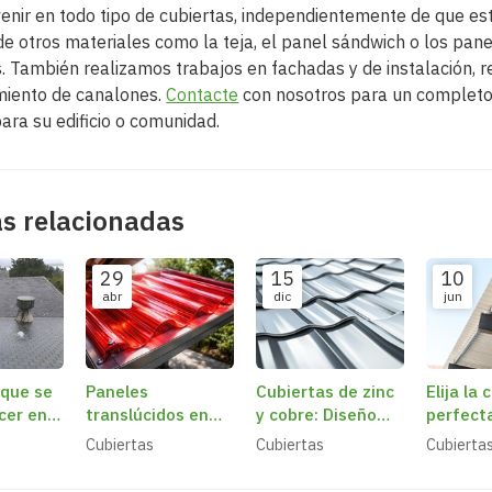
venir en todo tipo de cubiertas, independientemente de que e
e otros materiales como la teja, el panel sándwich o los pan
s. También realizamos trabajos en fachadas y de instalación, 
miento de canalones.
Contacte
con nosotros para un completo
para su edificio o comunidad.
as relacionadas
29
15
10
abr
dic
jun
 que se
Paneles
Cubiertas de zinc
Elija la 
cer en
translúcidos en
y cobre: Diseño
perfect
en
cubiertas:
vanguardista y
hogar o
Cubiertas
Cubiertas
Cubierta
iluminación
resistencia a la
natural y ahorro
corrosión