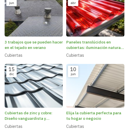
jun
abr
3 trabajos que se pueden hacer
Paneles translúcidos en
en el tejado en verano
cubiertas: iluminación natural
y ahorro energético
Cubiertas
Cubiertas
15
10
dic
jun
Cubiertas de zinc y cobre:
Elija la cubierta perfecta para
Diseño vanguardista y
tu hogar o negocio
resistencia a la corrosión
Cubiertas
Cubiertas