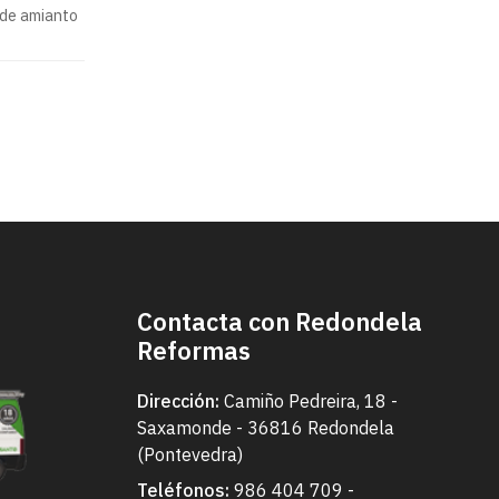
 de amianto
ación y
 de
?
Contacta con Redondela
Reformas
Dirección:
Camiño Pedreira, 18 -
Saxamonde - 36816 Redondela
(Pontevedra)
Teléfonos:
986 404 709
-