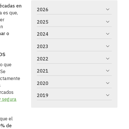
décadas en
2026
a es que,
ser
2025
ón
nar o
2024
2023
os
2022
lo que
2021
. Se
rictamente
2020
s
rcados
2019
y segura
que el
0% de