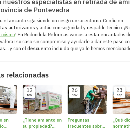
 nuestros especialistas en retirada de am
rovincia de Pontevedra
e el amianto siga siendo un riesgo en su entorno. Confíe en
stas autorizados
y actúe con seguridad y respaldo técnico. ¡
y mismo
! En Redondela Reformas vamos a estar encantados d
 valorar su caso sin compromiso y ayudarle a dar este paso c
ías… y con el
descuento incluido
que ya le hemos mencionad
as relacionadas
12
26
23
feb
nov
sep
o en
¿Tiene amianto en
Preguntas
¿Qué dic
do
su propiedad?
frecuentes sobre
normati