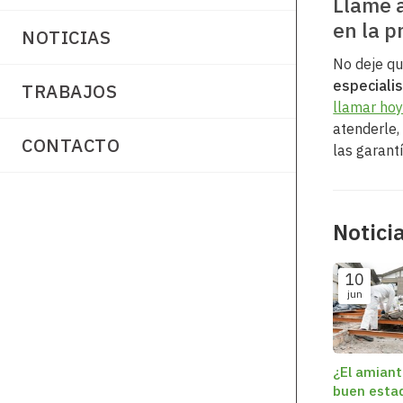
Llame a
en la p
NOTICIAS
No deje qu
especiali
TRABAJOS
llamar ho
atenderle,
CONTACTO
las garant
Notici
10
jun
¿El amiant
buen esta