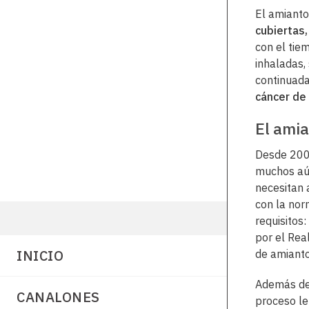
El amianto
cubiertas
con el tiem
inhaladas
continuad
cáncer de
El ami
Desde 2001
muchos aú
necesitan 
con la nor
requisitos
por el Re
INICIO
de amianto
Además de 
CANALONES
proceso le