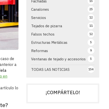
Fachadas
15
Canalones
25
Servicios
12
Tejados de pizarra
11
Falsos techos
12
Estructuras Metálicas
5
Reformas
9
 caso de
Ventanas de tejado y accesorios
5
anterior a
TODAS LAS NOTICIAS
154
ela
to en
rtículo lo
¡COMPÁRTELO!
nte?