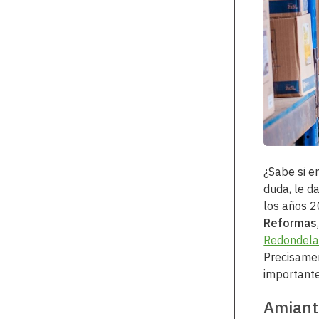
¿Sabe si e
duda, le d
los años 2
Reformas
Redondel
Precisamen
important
Amianto