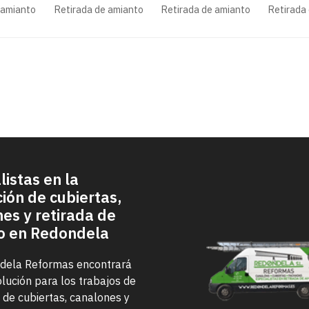
rse sin
Valoración
la retirada de
sobre la
 amianto
Retirada de amianto
Retirada de amianto
Retirada
gratuita para
amianto
manipul
identificar su
retirada
estado
amianto
listas en la
ción de cubiertas,
es y retirada de
o en Redondela
dela Reformas encontrará
olución para los trabajos de
n de cubiertas, canalones y