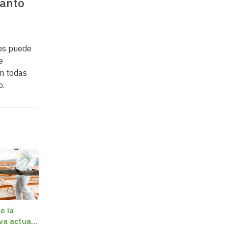
ianto
Nos puede
e
on todas
o.
e la
va actual