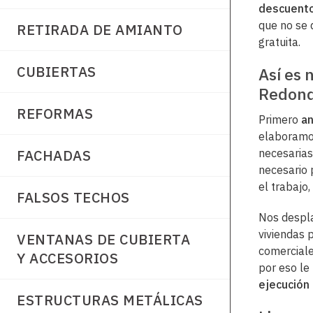
descuento
que no se 
RETIRADA DE AMIANTO
gratuita.
CUBIERTAS
Así es 
Redond
REFORMAS
Primero
an
elaboramo
FACHADAS
necesarias
necesario 
el trabajo
FALSOS TECHOS
Nos despl
viviendas 
VENTANAS DE CUBIERTA
comerciale
Y ACCESORIOS
por eso le
ejecución 
ESTRUCTURAS METÁLICAS