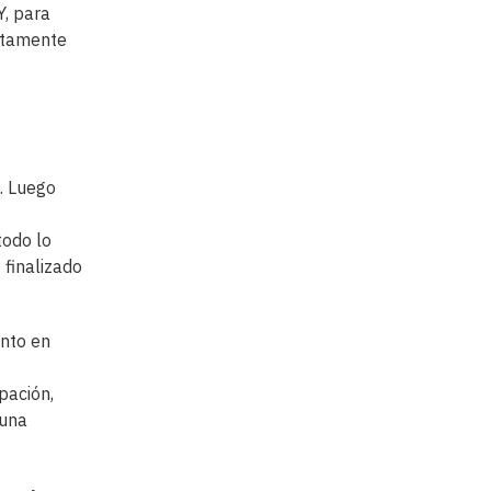
Y, para
letamente
a. Luego
todo lo
 finalizado
nto en
pación,
 una