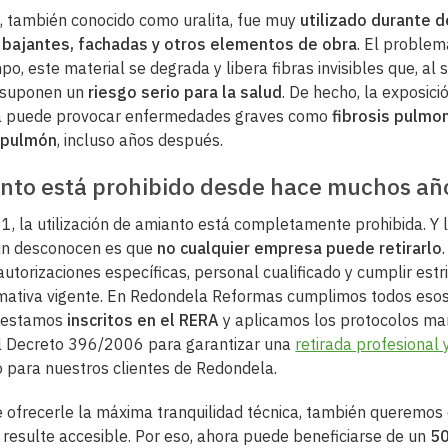
, también conocido como uralita, fue muy
utilizado durante 
, bajantes, fachadas y otros elementos de obra
. El problem
po, este material se degrada y libera fibras invisibles que, al 
, suponen un
riesgo serio para la salud
. De hecho, la exposici
a puede provocar enfermedades graves como
fibrosis pulmo
 pulmón
, incluso años después.
anto está prohibido desde hace muchos añ
, la utilización de amianto está completamente prohibida. Y 
n desconocen es que
no cualquier empresa puede retirarlo
autorizaciones específicas, personal cualificado y cumplir est
mativa vigente. En Redondela Reformas cumplimos todos eso
: estamos
inscritos en el RERA
y aplicamos los protocolos ma
al Decreto 396/2006 para garantizar una
retirada profesional 
 para nuestros clientes de Redondela.
ofrecerle la máxima tranquilidad técnica, también queremos 
 resulte accesible. Por eso, ahora puede beneficiarse de un
5