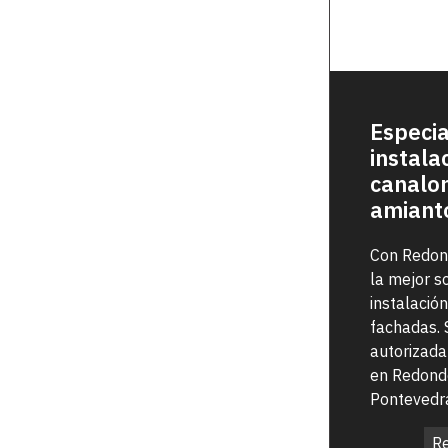
Especia
instala
canalon
amiant
Con Redon
la mejor s
instalació
fachadas.
autorizada
en Redonde
Pontevedr
Re